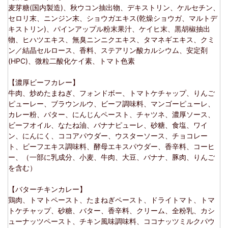
麦芽糖(国内製造)、秋ウコン抽出物、デキストリン、ケルセチン、
セロリ末、ニンジン末、ショウガエキス(乾燥ショウガ、マルトデ
キストリン)、パインアップル粉末果汁、ケイヒ末、黒胡椒抽出
物、ヒハツエキス、無臭ニンニクエキス、タマネギエキス、クミ
ン／結晶セルロース、香料、ステアリン酸カルシウム、安定剤
(HPC)、微粒二酸化ケイ素、トマト色素
【濃厚ビーフカレー】
牛肉、炒めたまねぎ、フォンドボー、トマトケチャップ、りんご
ピューレー、ブラウンルウ、ビーフ調味料、マンゴーピューレ、
カレー粉、バター、にんじんペースト、チャツネ、濃厚ソース、
ビーフオイル、なたね油、バナナピューレ、砂糖、食塩、ワイ
ン、にんにく、ココアパウダー、ウスターソース、チョコレー
ト、ビーフエキス調味料、酵母エキスパウダー、香辛料、コーヒ
ー、（一部に乳成分、小麦、牛肉、大豆、バナナ、豚肉、りんご
を含む）
【バターチキンカレー】
鶏肉、トマトペースト、たまねぎペースト、ドライトマト、トマ
トケチャップ、砂糖、バター、香辛料、クリーム、全粉乳、カシ
ューナッツペースト、チキン風味調味料、ココナッツミルクパウ