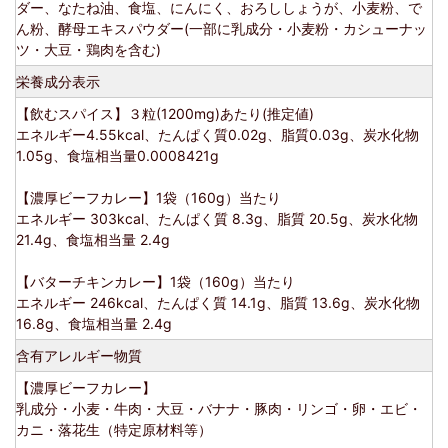
ダー、なたね油、食塩、にんにく、おろししょうが、小麦粉、で
ん粉、酵母エキスパウダー(一部に乳成分・小麦粉・カシューナッ
ツ・大豆・鶏肉を含む)
栄養成分表示
【飲むスパイス】３粒(1200mg)あたり(推定値)
エネルギー4.55kcal、たんぱく質0.02g、脂質0.03g、炭水化物
1.05g、食塩相当量0.0008421g
【濃厚ビーフカレー】1袋（160g）当たり
エネルギー 303kcal、たんぱく質 8.3g、脂質 20.5g、炭水化物
21.4g、食塩相当量 2.4g
【バターチキンカレー】1袋（160g）当たり
エネルギー 246kcal、たんぱく質 14.1g、脂質 13.6g、炭水化物
16.8g、食塩相当量 2.4g
含有アレルギー物質
【濃厚ビーフカレー】
乳成分・小麦・牛肉・大豆・バナナ・豚肉・リンゴ・卵・エビ・
カニ・落花生（特定原材料等）