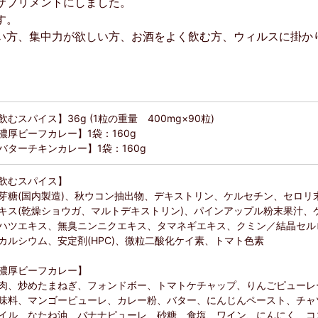
サプリメントにしました。
す。
い方、集中力が欲しい方、お酒をよく飲む方、ウィルスに掛か
飲むスパイス】36g (1粒の重量 400mg×90粒)
濃厚ビーフカレー】1袋：160g
バターチキンカレー】1袋：160g
飲むスパイス】
芽糖(国内製造)、秋ウコン抽出物、デキストリン、ケルセチン、セロリ
キス(乾燥ショウガ、マルトデキストリン)、パインアップル粉末果汁、
ハツエキス、無臭ニンニクエキス、タマネギエキス、クミン／結晶セル
カルシウム、安定剤(HPC)、微粒二酸化ケイ素、トマト色素
濃厚ビーフカレー】
肉、炒めたまねぎ、フォンドボー、トマトケチャップ、りんごピューレ
味料、マンゴーピューレ、カレー粉、バター、にんじんペースト、チャ
イル、なたね油、バナナピューレ、砂糖、食塩、ワイン、にんにく、コ