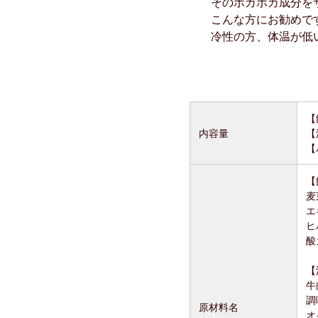
そのポカポカ成分を
こんな方にお勧めで
冷性の方、体温が低
【
内容量
【
【
【
麦
エ
ヒ
酸
【
牛
調
原材料名
オ