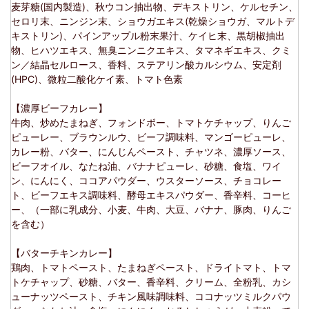
麦芽糖(国内製造)、秋ウコン抽出物、デキストリン、ケルセチン、
セロリ末、ニンジン末、ショウガエキス(乾燥ショウガ、マルトデ
キストリン)、パインアップル粉末果汁、ケイヒ末、黒胡椒抽出
物、ヒハツエキス、無臭ニンニクエキス、タマネギエキス、クミ
ン／結晶セルロース、香料、ステアリン酸カルシウム、安定剤
(HPC)、微粒二酸化ケイ素、トマト色素
【濃厚ビーフカレー】
牛肉、炒めたまねぎ、フォンドボー、トマトケチャップ、りんご
ピューレー、ブラウンルウ、ビーフ調味料、マンゴーピューレ、
カレー粉、バター、にんじんペースト、チャツネ、濃厚ソース、
ビーフオイル、なたね油、バナナピューレ、砂糖、食塩、ワイ
ン、にんにく、ココアパウダー、ウスターソース、チョコレー
ト、ビーフエキス調味料、酵母エキスパウダー、香辛料、コーヒ
ー、（一部に乳成分、小麦、牛肉、大豆、バナナ、豚肉、りんご
を含む）
【バターチキンカレー】
鶏肉、トマトペースト、たまねぎペースト、ドライトマト、トマ
トケチャップ、砂糖、バター、香辛料、クリーム、全粉乳、カシ
ューナッツペースト、チキン風味調味料、ココナッツミルクパウ