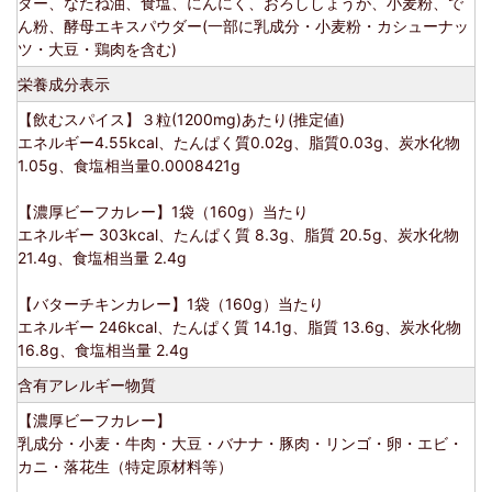
ダー、なたね油、食塩、にんにく、おろししょうが、小麦粉、で
ん粉、酵母エキスパウダー(一部に乳成分・小麦粉・カシューナッ
ツ・大豆・鶏肉を含む)
栄養成分表示
【飲むスパイス】３粒(1200mg)あたり(推定値)
エネルギー4.55kcal、たんぱく質0.02g、脂質0.03g、炭水化物
1.05g、食塩相当量0.0008421g
【濃厚ビーフカレー】1袋（160g）当たり
エネルギー 303kcal、たんぱく質 8.3g、脂質 20.5g、炭水化物
21.4g、食塩相当量 2.4g
【バターチキンカレー】1袋（160g）当たり
エネルギー 246kcal、たんぱく質 14.1g、脂質 13.6g、炭水化物
16.8g、食塩相当量 2.4g
含有アレルギー物質
【濃厚ビーフカレー】
乳成分・小麦・牛肉・大豆・バナナ・豚肉・リンゴ・卵・エビ・
カニ・落花生（特定原材料等）