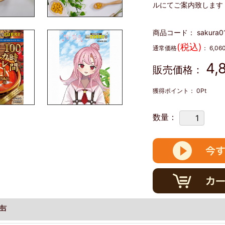
ルにてご案内致します
商品コード：
sakura0
(税込)
通常価格
：
6,06
4,
販売価格：
獲得ポイント：
0
Pt
数量：
声