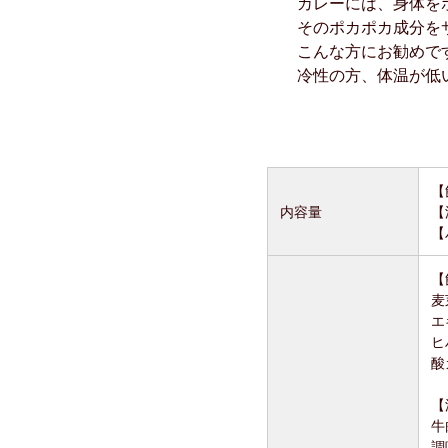
カレーには、身体を
そのポカポカ成分を
こんな方にお勧めで
冷性の方、体温が低
【
内容量
【
【
【
麦
エ
ヒ
酸
【
牛
調