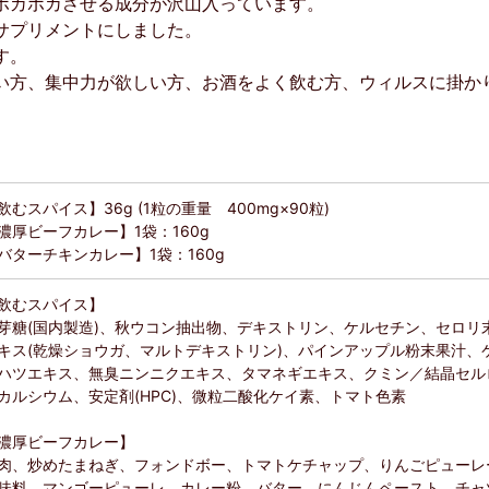
ポカポカさせる成分が沢山入っています。
サプリメントにしました。
す。
い方、集中力が欲しい方、お酒をよく飲む方、ウィルスに掛か
飲むスパイス】36g (1粒の重量 400mg×90粒)
濃厚ビーフカレー】1袋：160g
バターチキンカレー】1袋：160g
飲むスパイス】
芽糖(国内製造)、秋ウコン抽出物、デキストリン、ケルセチン、セロリ
キス(乾燥ショウガ、マルトデキストリン)、パインアップル粉末果汁、
ハツエキス、無臭ニンニクエキス、タマネギエキス、クミン／結晶セル
カルシウム、安定剤(HPC)、微粒二酸化ケイ素、トマト色素
濃厚ビーフカレー】
肉、炒めたまねぎ、フォンドボー、トマトケチャップ、りんごピューレ
味料、マンゴーピューレ、カレー粉、バター、にんじんペースト、チャ