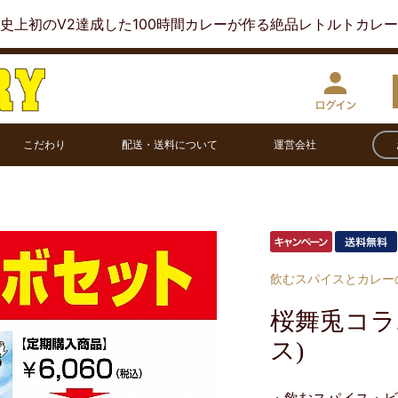
史上初のV2達成した100時間カレーが作る絶品レトルトカレ
こだわり
配送・送料について
運営会社
飲むスパイスとカレー
桜舞兎コラ
ス)