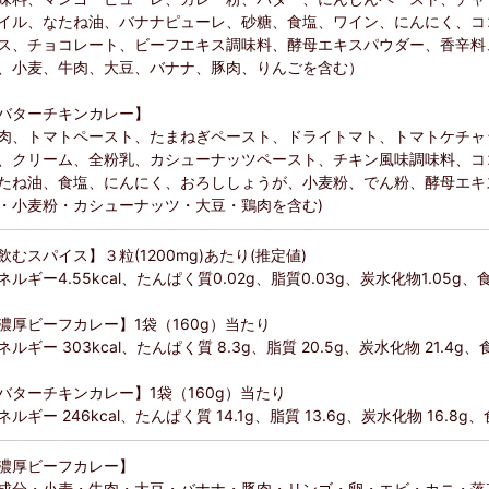
イル、なたね油、バナナピューレ、砂糖、食塩、ワイン、にんにく、コ
ス、チョコレート、ビーフエキス調味料、酵母エキスパウダー、香辛料
、小麦、牛肉、大豆、バナナ、豚肉、りんごを含む）
バターチキンカレー】
肉、トマトペースト、たまねぎペースト、ドライトマト、トマトケチャ
、クリーム、全粉乳、カシューナッツペースト、チキン風味調味料、コ
たね油、食塩、にんにく、おろししょうが、小麦粉、でん粉、酵母エキ
・小麦粉・カシューナッツ・大豆・鶏肉を含む)
飲むスパイス】３粒(1200mg)あたり(推定値)
ネルギー4.55kcal、たんぱく質0.02g、脂質0.03g、炭水化物1.05g、食
濃厚ビーフカレー】1袋（160g）当たり
ネルギー 303kcal、たんぱく質 8.3g、脂質 20.5g、炭水化物 21.4g、
バターチキンカレー】1袋（160g）当たり
ネルギー 246kcal、たんぱく質 14.1g、脂質 13.6g、炭水化物 16.8g、
濃厚ビーフカレー】
成分・小麦・牛肉・大豆・バナナ・豚肉・リンゴ・卵・エビ・カニ・落