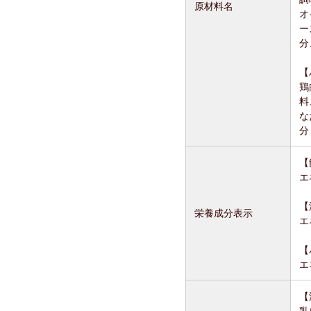
原材料名
オ
ー
分
【
鶏
料
な
分
【
エ
【
栄養成分表示
エ
【
エ
【
乳