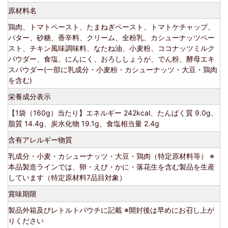
原材料名
鶏肉、トマトペースト、たまねぎペースト、トマトケチャップ、
バター、砂糖、香辛料、クリーム、全粉乳、カシューナッツペー
スト、チキン風味調味料、なたね油、小麦粉、ココナッツミルク
パウダー、食塩、にんにく、おろししょうが、でん粉、酵母エキ
スパウダー(一部に乳成分・小麦粉・カシューナッツ・大豆・鶏肉
を含む)
栄養成分表示
【1袋（160g）当たり】エネルギー 242kcal、たんぱく質 9.0g、
脂質 14.4g、炭水化物 19.1g、食塩相当量 2.4g
含有アレルギー物質
乳成分・小麦・カシューナッツ・大豆・鶏肉（特定原材料等） ※
本品製造ラインでは、卵・えび・かに・落花生を含む製品を生産
しています（特定原材料7品目対象）
賞味期限
製品外箱及びレトルトパウチに記載 ※開封後は早めにお召し上が
りください