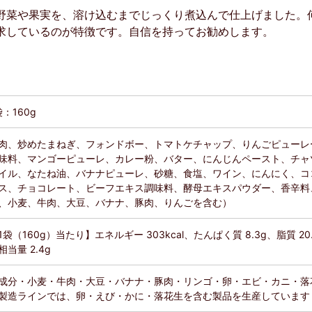
野菜や果実を、溶け込むまでじっくり煮込んで仕上げました。
求しているのが特徴です。自信を持ってお勧めします。
袋：160g
肉、炒めたまねぎ、フォンドボー、トマトケチャップ、りんごピューレ
味料、マンゴーピューレ、カレー粉、バター、にんじんペースト、チャ
イル、なたね油、バナナピューレ、砂糖、食塩、ワイン、にんにく、コ
ス、チョコレート、ビーフエキス調味料、酵母エキスパウダー、香辛料
、小麦、牛肉、大豆、バナナ、豚肉、りんごを含む）
1袋（160g）当たり】エネルギー 303kcal、たんぱく質 8.3g、脂質 20.
相当量 2.4g
成分・小麦・牛肉・大豆・バナナ・豚肉・リンゴ・卵・エビ・カニ・落花
製造ラインでは、卵・えび・かに・落花生を含む製品を生産しています