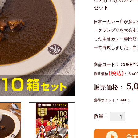
行列ができるカレー
セット
日本一カレー店が多い
ーグランプリを大会史
った本格カレー専門店
ーで再現しました。自
商品コード：
CURRYN
(税込)
通常価格
：
5,40
5,
販売価格：
獲得ポイント：
46
Pt
数量：