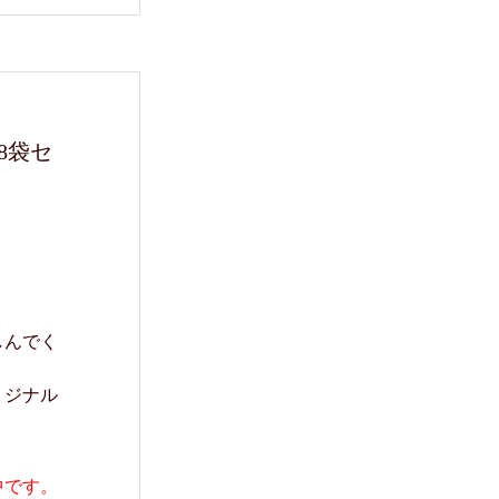
8袋セ
。
しんでく
リジナル
中です。