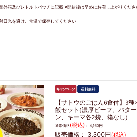
品外箱及びレトルトパウチに記載 ※開封後は早めにお召し上がりくださ
射日光を避け、常温で保存してください
【サトウのごはん6食付】3種×
飯セット(濃厚ビーフ、バタ
ン、キーマ各2袋、箱なし)
(税込)
通常価格
：
4,160円
販売価格：
3,300円
(税込)