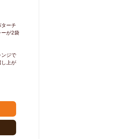
バターチ
ーが2袋
レンジで
召し上が
。