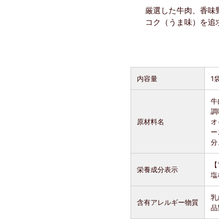
厳選した牛肉、香味
コク（うま味）を追
内容量
1
牛
調
原材料名
オ
ー
分
【
栄養成分表示
塩
乳
含有アレルギー物質
品