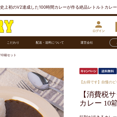
史上初のV2達成した100時間カレーが作る絶品レトルトカレ
こだわり
配送・送料について
運営会社
10箱セット
【お得です】自慢のビ
【消費税サ
カレー 10