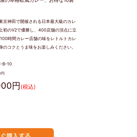
屋の本格欧風カレー、お得な10袋
東京神田で開催される日本最大級のカレ
上初のV2で優勝し、400店舗の頂点に立
 100時間カレー店舗の味をレトルトカレ
身のコクとうま味をお楽しみください。
-B-10
0
円
000
円
(税込)